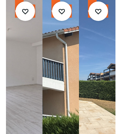
À
À
À
vendre
vendre
vendre