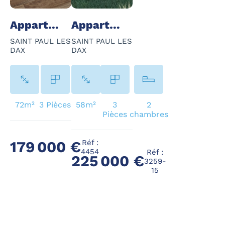
Appartement - 3 Pièce(s) - 72 m²
Appartement - 3 Pièce(s) - 58 m²
SAINT PAUL LES
SAINT PAUL LES
DAX
DAX
72m²
3 Pièces
58m²
3
2
Pièces
chambres
Réf :
179 000 €
4454
Réf :
225 000 €
3259-
15