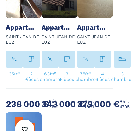
Appartement - 2 Pièce(s) - 35 m²
Appartement - 3 Pièce(s) - 63 m²
Appartement - 4 Pièce(s) - 75 m²
SAINT JEAN DE
SAINT JEAN DE
SAINT JEAN DE
LUZ
LUZ
LUZ
35m²
2
63m²
1
3
75m²
2
4
3
Pièces
chambre
Pièces
chambres
Pièces
chambre
Réf :
Réf :
Réf :
238 000 €
343 000 €
379 000 €
3742
1663
4798
À
vendre