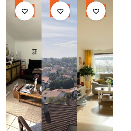
À
À
À
vendre
vendre
vendre