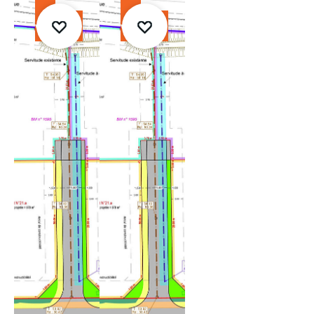
À
À
vendre
vendre