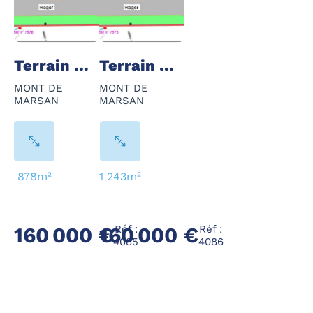
Terrain - 878 m²
Terrain - 1 243 m²
MONT DE
MONT DE
MARSAN
MARSAN
878m²
1 243m²
Réf :
Réf :
160 000 €
160 000 €
4085
4086