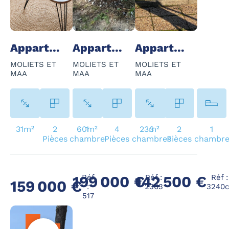
Appartement - 2 Pièce(s) - 31 m²
Appartement - 4 Pièce(s) - 60 m²
Appartement - 2 Pièce(s) - 23 m²
MOLIETS ET
MOLIETS ET
MOLIETS ET
MAA
MAA
MAA
31m²
2
60m²
1
4
23m²
3
2
1
Pièces
chambre
Pièces
chambres
Pièces
chambr
Réf
Réf :
Réf :
199 000 €
142 500 €
159 000 €
:
2363
3240c
517
À