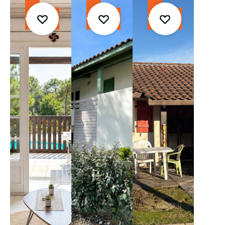
À
À
À
vendre
vendre
vendre