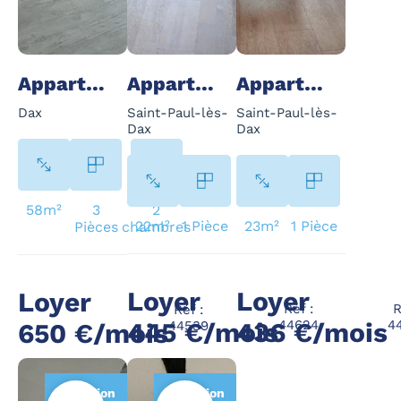
Appartement - 3 Pièce(s) - 58 m²
Appartement - 1 Pièce(s) - 22 m²
Appartement - 1 Pièce(s) - 23 m²
Dax
Saint-Paul-lès-
Saint-Paul-lès-
Dax
Dax
58m²
3
2
22m²
1 Pièce
23m²
1 Pièce
Pièces
chambres
Loyer
Loyer
Loyer
Réf :
R
Réf :
445 €/mois
436 €/mois
44624
4
650 €/mois
44539
Location
Location