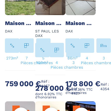
Maison - 7 Pièce(s) - 273 m²
Maison - 4 Pièce(s) - 100 m²
Maison - 4 Pièce(s) - 86 m²
DAX
ST PAUL LES
DAX
DAX
273m²
7
5
86m²
4
3
100m²
4
3
Pièces
chambres
Pièces
chambre
Pièces
chambres
Réf :
178 800 €
759 000 €
Réf :
278 000 €
4467
Réf :
4354
dont 8.36% TTC
d'honoraires
4431
dont 6.92% TTC
d'honoraires