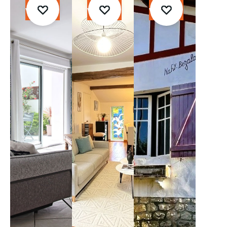
À
À
À
vendre
vendre
vendre