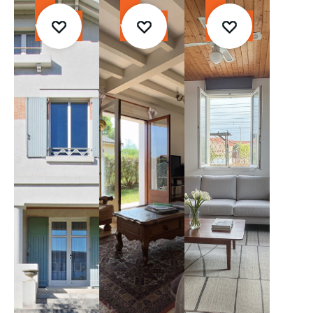
À
À
À
vendre
vendre
vendre