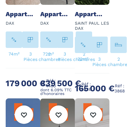
Appartement - 3 Pièce(s) - 74 m²
Appartement - 3 Pièce(s) - 72 m²
Appartement - 3 Pièce(s) - 72 m²
DAX
DAX
SAINT PAUL LES
DAX
74m²
3
72m²
2
3
2
72m²
3
2
Pièces
chambres
Pièces
chambres
Pièces
chambre
339 500 €
Réf :
179 000 €
Réf :
4480
Réf :
165 000 €
4838
dont 6.09% TTC
3868
d'honoraires
À
À
À
vendre
vendre
vendre