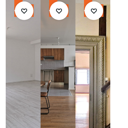
À
À
À
vendre
vendre
vendre