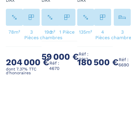
DAX
DAX
DAX
78m²
3
19m²
2
1 Pièce
135m²
4
3
Pièces
chambres
Pièces
chambre
Réf :
59 000 €
3913
204 000 €
Réf :
180 500 €
Réf :
6690
4670
dont 7.37% TTC
d'honoraires