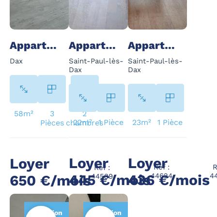
Appartement - 3 Pièce(s) - 58 m²
Appartement - 1 Pièce(s) - 22 m²
Appartement - 1 Pièce(s) - 23 m²
Dax
Saint-Paul-lès-
Saint-Paul-lès-
Dax
Dax
58m²
3
2
22m²
1 Pièce
23m²
1 Pièce
Pièces
chambres
Loyer
Loyer
Loyer
Réf :
R
Réf :
445 €/mois
436 €/mois
44624
4
650 €/mois
44539
Location
Location