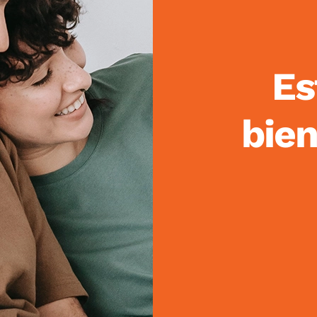
Es
bie