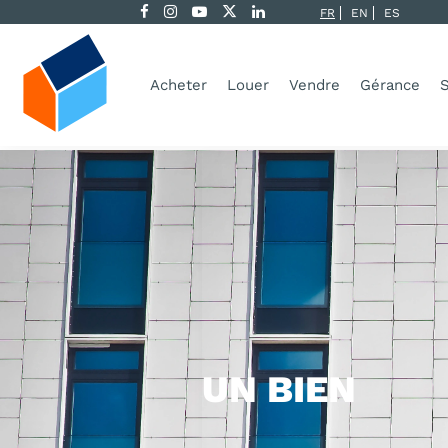
FR
EN
ES
Acheter
Louer
Vendre
Gérance
S
UN BIEN