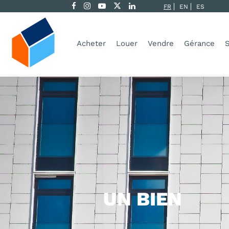
FR
EN
ES
Acheter
Louer
Vendre
Gérance
S
UN BIEN