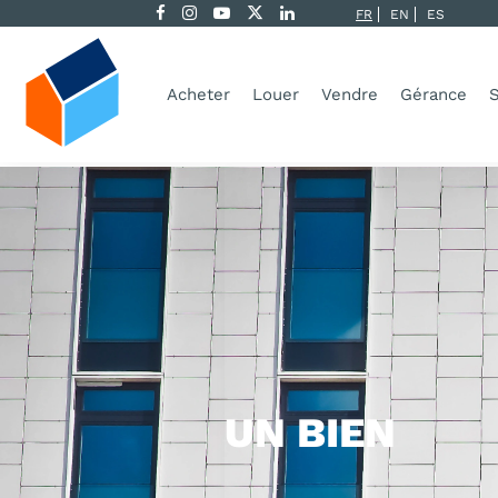
FR
EN
ES
Acheter
Louer
Vendre
Gérance
S
UN BIEN