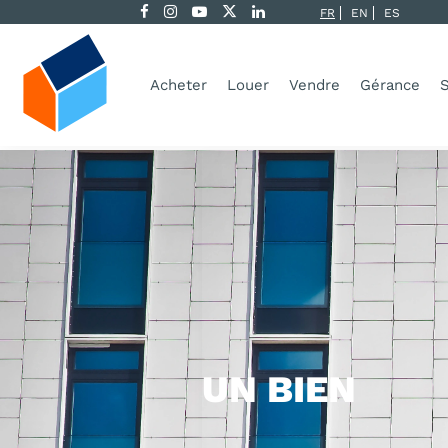
FR
EN
ES
Acheter
Louer
Vendre
Gérance
S
UN BIEN