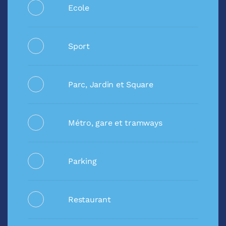
Ecole
Sport
Parc, Jardin et Square
Métro, gare et tramways
Parking
Restaurant