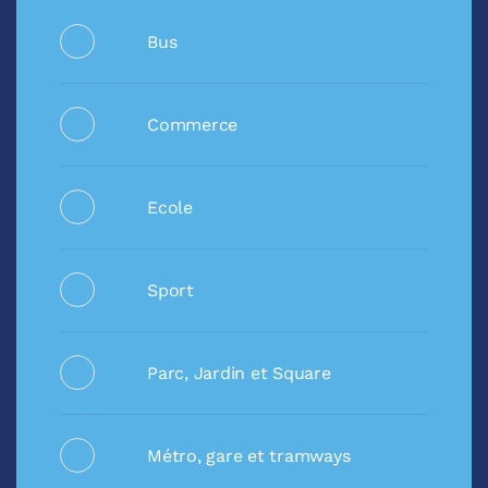
Bus
Commerce
Ecole
Sport
Parc, Jardin et Square
Métro, gare et tramways