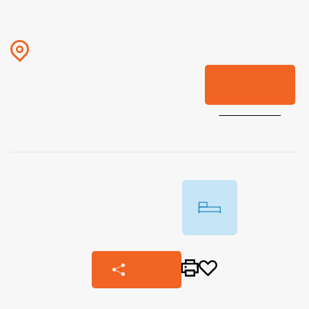
Saint paul les dax 40990
ST PAUL LES DAX
Loué
Réf. B-E05DG7
Nos honoraires
90m²
4 pièces
3 chambre(s)
Partager