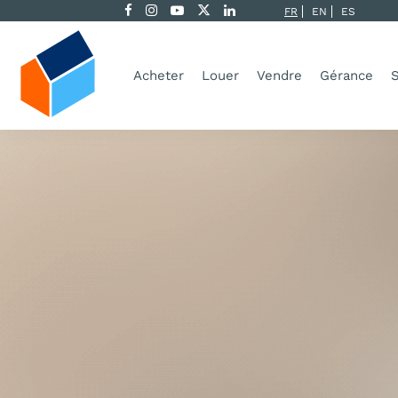
FR
EN
ES
Acheter
Louer
Vendre
Gérance
S