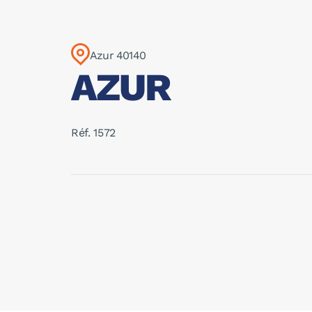
Azur 40140
AZUR
Réf. 1572