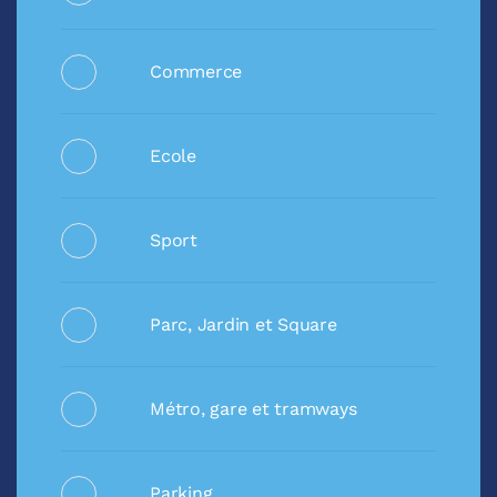
Commerce
Ecole
Sport
Parc, Jardin et Square
Métro, gare et tramways
Parking