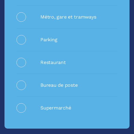
Métro, gare et tramways
Parking
Restaurant
Bureau de poste
Supermarché