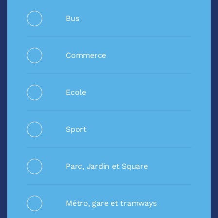
Bus
Commerce
Ecole
Sport
Parc, Jardin et Square
Métro, gare et tramways