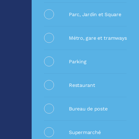
Parc, Jardin et Square
Métro, gare et tramways
Parking
Restaurant
Bureau de poste
Supermarché