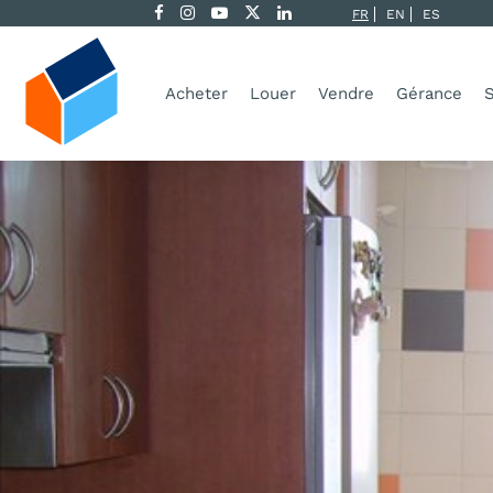
FR
EN
ES
Acheter
Louer
Vendre
Gérance
S