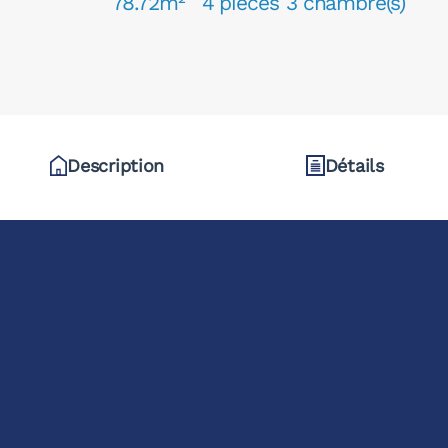
78.72m²
4 pièces
3 chambre(s)
Description
Détails