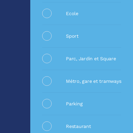
Ecole
Sport
Parc, Jardin et Square
Métro, gare et tramways
Parking
Restaurant