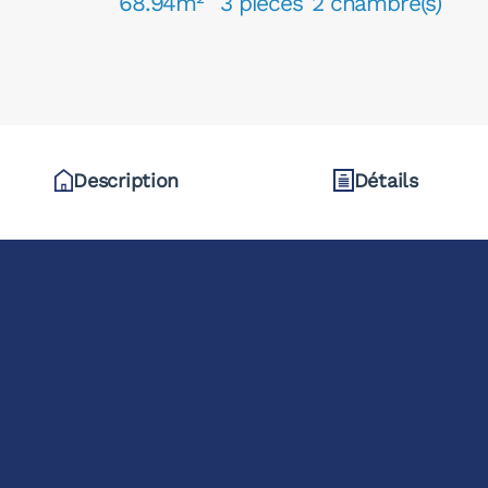
68.94m²
3 pièces
2 chambre(s)
Description
Détails