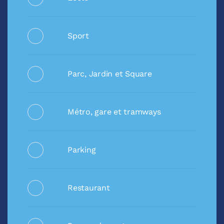
Sport
Parc, Jardin et Square
Métro, gare et tramways
Parking
Restaurant