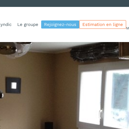
yndic
Le groupe
Rejoignez-nous
Estimation en ligne
M