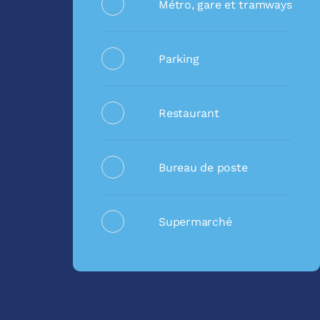
Métro, gare et tramways
Parking
Restaurant
Bureau de poste
Supermarché