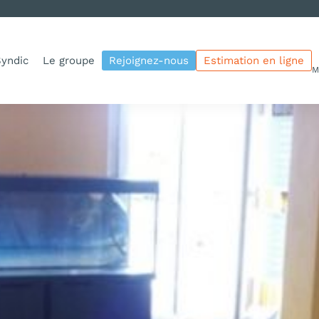
yndic
Le groupe
Rejoignez-nous
Estimation en ligne
M