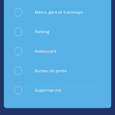
Métro, gare et tramways
Parking
Restaurant
Bureau de poste
Supermarché