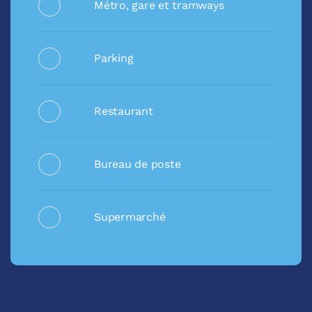
Métro, gare et tramways
Parking
Restaurant
Bureau de poste
Supermarché