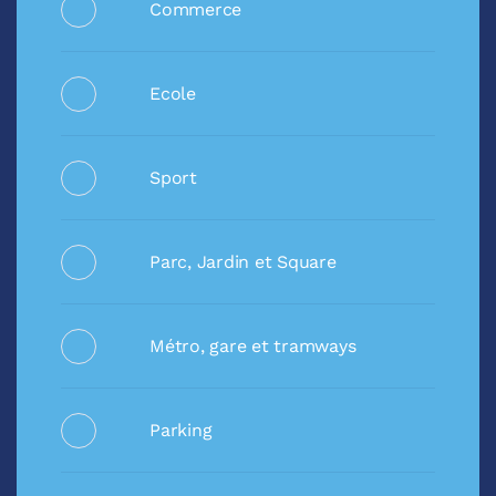
Commerce
Ecole
Sport
Parc, Jardin et Square
Métro, gare et tramways
Parking