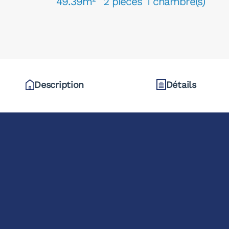
49.39m²
2 pièces
1 chambre(s)
Description
Détails