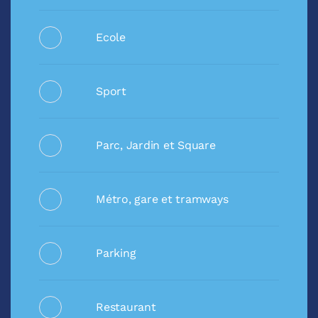
Ecole
Sport
Parc, Jardin et Square
Métro, gare et tramways
Parking
Restaurant