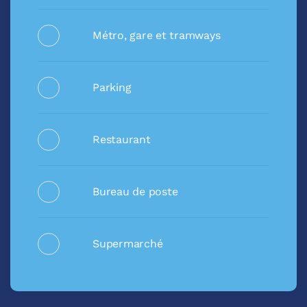
Métro, gare et tramways
Parking
Restaurant
Bureau de poste
Supermarché