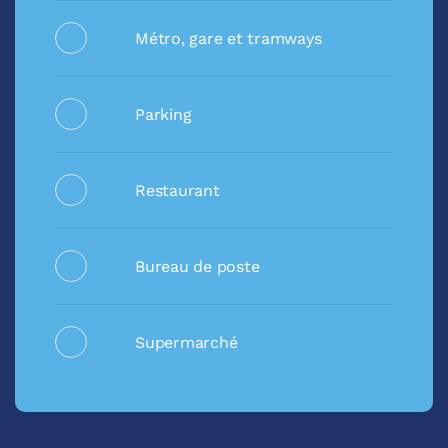
Métro, gare et tramways
Parking
Restaurant
Bureau de poste
Supermarché