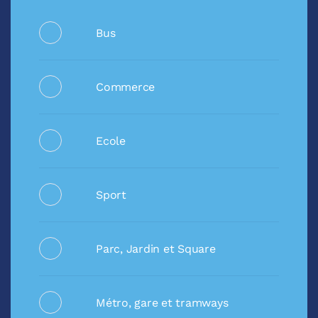
Bus
Commerce
Ecole
Sport
Parc, Jardin et Square
Métro, gare et tramways