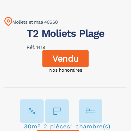
Moliets et maa 40660
T2 Moliets Plage
Réf. 1419
Vendu
Nos honoraires
30m²
2 pièces
1 chambre(s)