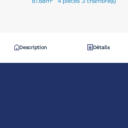
87.68m²
4 pièces
3 chambre(s)
Description
Détails