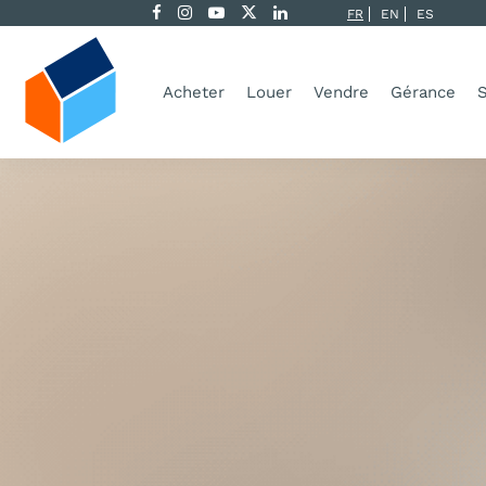
FR
EN
ES
Acheter
Louer
Vendre
Gérance
S