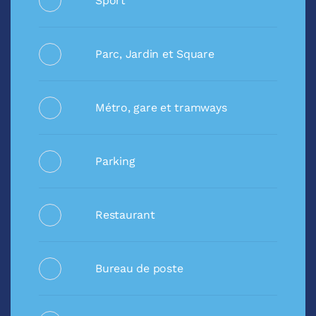
Sport
Parc, Jardin et Square
Métro, gare et tramways
Parking
Restaurant
Bureau de poste