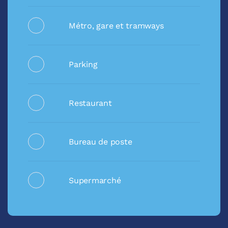
Métro, gare et tramways
Parking
Restaurant
Bureau de poste
Supermarché