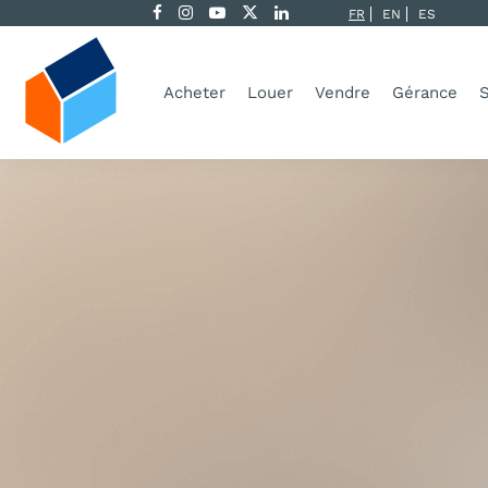
FR
EN
ES
Acheter
Louer
Vendre
Gérance
S