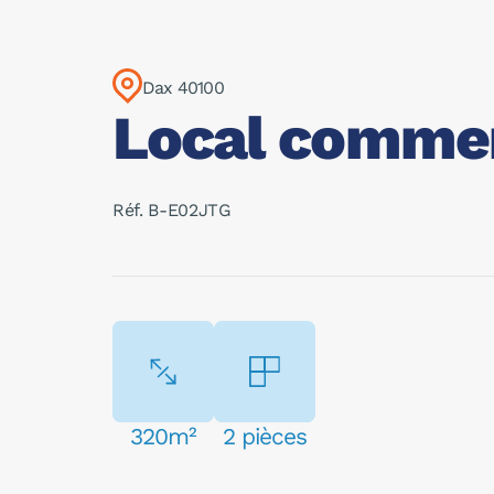
Dax 40100
Local commer
Réf. B-E02JTG
320m²
2 pièces