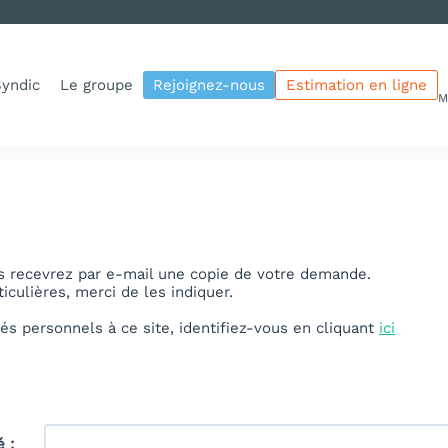
yndic
Le groupe
Rejoignez-nous
Estimation en ligne
M
us recevrez par e-mail une copie de votre demande.
culières, merci de les indiquer.
és personnels à ce site, identifiez-vous en cliquant
ici
é :