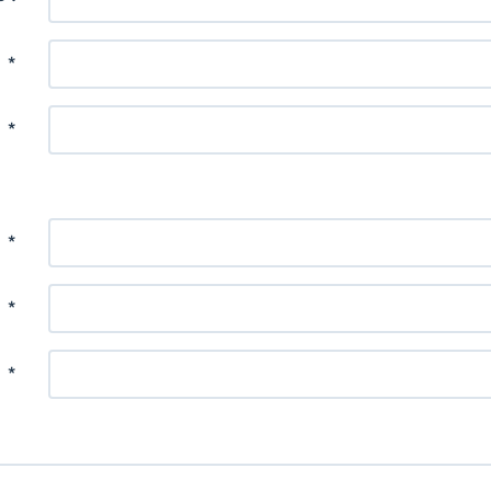
:
*
:
*
:
*
:
*
:
*