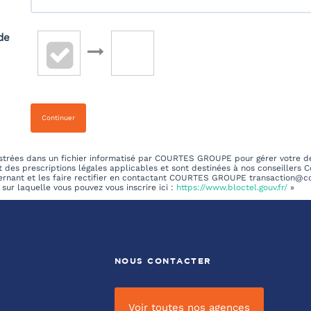
de
Continuer
egistrées dans un fichier informatisé par COURTES GROUPE pour gérer votre 
ct des prescriptions légales applicables et sont destinées à nos conseillers C
ernant et les faire rectifier en contactant COURTES GROUPE transaction@cou
sur laquelle vous pouvez vous inscrire ici :
https://www.bloctel.gouv.fr/
»
NOUS CONTACTER
Voir toutes nos agences