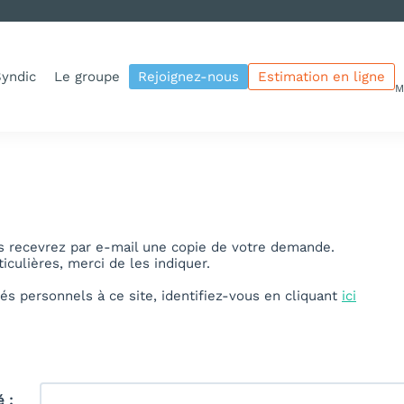
yndic
Le groupe
Rejoignez-nous
Estimation en ligne
M
us recevrez par e-mail une copie de votre demande.
culières, merci de les indiquer.
és personnels à ce site, identifiez-vous en cliquant
ici
é :