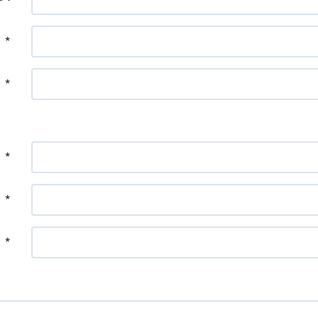
:
*
:
*
:
*
:
*
:
*