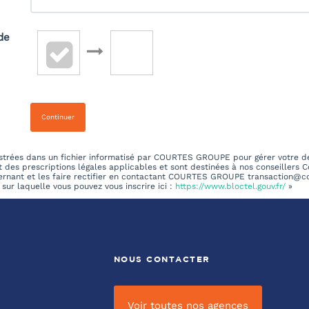
de
Continuer
egistrées dans un fichier informatisé par COURTES GROUPE pour gérer votre 
ct des prescriptions légales applicables et sont destinées à nos conseillers C
ernant et les faire rectifier en contactant COURTES GROUPE transaction@cou
sur laquelle vous pouvez vous inscrire ici :
https://www.bloctel.gouv.fr/
»
NOUS CONTACTER
Voir toutes nos agences